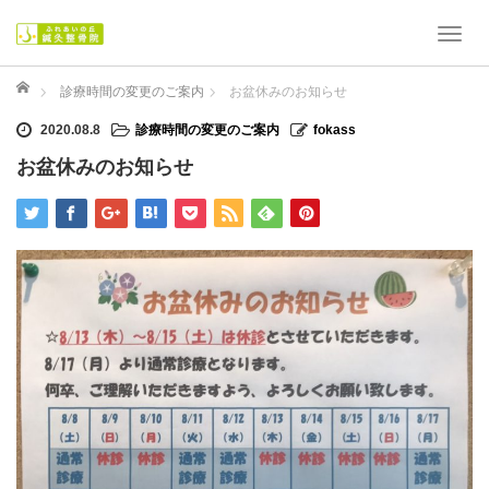
T
o
ホーム
g
診療時間の変更のご案内
お盆休みのお知らせ
g
2020.08.8
診療時間の変更のご案内
fokass
l
お盆休みのお知らせ
e
n
a
v
i
g
a
t
i
o
n